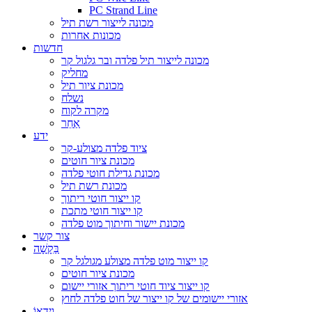
PC Strand Line
מכונה לייצור רשת תיל
מכונות אחרות
חדשות
מכונה לייצור תיל פלדה ובר גלגול קר
מחליק
מכונת ציור תיל
נשלח
מקרה לקוח
אַחֵר
ידע
ציוד פלדה מצולע-קר
מכונת ציור חוטים
מכונת גדילת חוטי פלדה
מכונת רשת תיל
קו ייצור חוטי ריתוך
קו ייצור חוטי מתכת
מכונת יישור וחיתוך מוט פלדה
צור קשר
בַּקָשָׁה
קו ייצור מוט פלדה מצולע מגולגל קר
מכונת ציור חוטים
קו ייצור ציוד חוטי ריתוך אזורי יישום
אזורי יישומים של קו ייצור של חוט פלדה לחוץ
וִידֵאוֹ