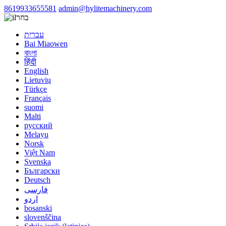
8619933655581
admin@hylitemachinery.com
בחר
עברית
Bai Miaowen
বাংলা
हिंदी
English
Lietuvių
Türkçe
Français
suomi
Malti
русский
Melayu
Norsk
Việt Nam
Svenska
Български
Deutsch
فارسی
اردو
bosanski
slovenščina