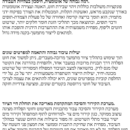
רמה גבוהה של אוטומציה, חיסכון בעלויות העבודה.
פונקציות משולבות כוללות זיהוי שבירת חוט, האטה ועצירה אוטומטית
באורך שנקבע מראש, ואזעקות תקלות, המבטלות את הצורך בפיקוח ידני
מתמיד; הוא תומך בריצה קדימה ואחורה של כל פעולת הצמדת-תופים
ורבוי תופים, וכתוצאה מכך תהליכי הזנת חומר חלקים יותר, שרטוט
חוטים וליפוף, מפחית משמעותית את ההתערבות הידנית והופכת אותו
למתאים לייצור מתמשך-בקנה מידה גדול.
יעילות עיבוד גבוהה והתאמה למפרטים שונים
תוך שימוש בתהליך ציור מתמשך מרובה-מעברים, ניתן למשוך את חוט
הפלדה דרך תבניות מרובות במעבר אחד, ולהפחית בהדרגה את הקוטר
שלו מגס לדק. בהשוואה למצב העיבוד המפולח המסורתי של שרטוט
מכונה-יחיד, יעילות הייצור השתפרה משמעותית. יתר על כן, על ידי
החלפת קוביות במפרטים שונים, היא יכולה להתאים את עצמה לצרכי
העיבוד של חוטי נירוסטה בקטרים ​​שונים, ומציעה צדדיות חזקה.
מערכת הקירור והסיכה המתקדמת מאריכה את תוחלת חיי הציוד.
מערכת הקירור והסיכה עבור מתבניות השרטוט וחוטי הפלדה מציגה
עיצוב ממוקד, כגון קירור מים צר -למרווחים לתוף המתפתל וקירור מים
ישיר עבור מתלי השרטוט. זה מפזר ביעילות את החום שנוצר במהלך
העיבוד, מפחית את שחיקת התבנית וממזער את חמצון פני השטח של
חוט הפלדה. זה לא רק מאריך את חיי השירות של התבנית והציוד אלא גם