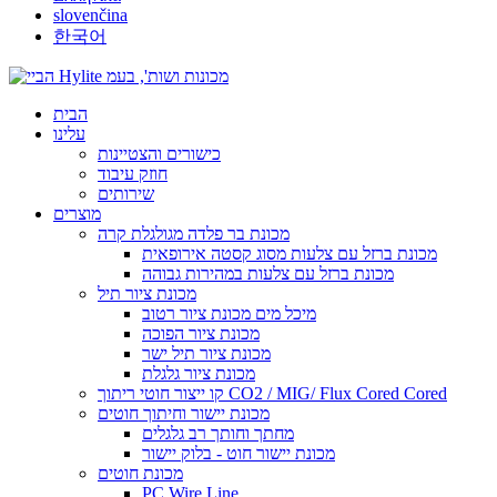
slovenčina
한국어
הבית
עלינו
כישורים והצטיינות
חוזק עיבוד
שירותים
מוצרים
מכונת בר פלדה מגולגלת קרה
מכונת ברזל עם צלעות מסוג קסטה אירופאית
מכונת ברזל עם צלעות במהירות גבוהה
מכונת ציור תיל
מיכל מים מכונת ציור רטוב
מכונת ציור הפוכה
מכונת ציור תיל ישר
מכונת ציור גלגלת
קו ייצור חוטי ריתוך CO2 / MIG/ Flux Cored Cored
מכונת יישור וחיתוך חוטים
מחתך וחותך רב גלגלים
מכונת יישור חוט - בלוק יישור
מכונת חוטים
PC Wire Line