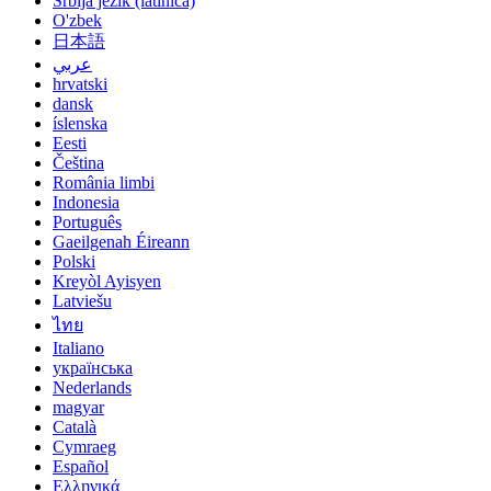
Srbija jezik (latinica)
O'zbek
日本語
عربي
hrvatski
dansk
íslenska
Eesti
Čeština
România limbi
Indonesia
Português
Gaeilgenah Éireann
Polski
Kreyòl Ayisyen
Latviešu
ไทย
Italiano
українська
Nederlands
magyar
Català
Cymraeg
Español
Ελληνικά